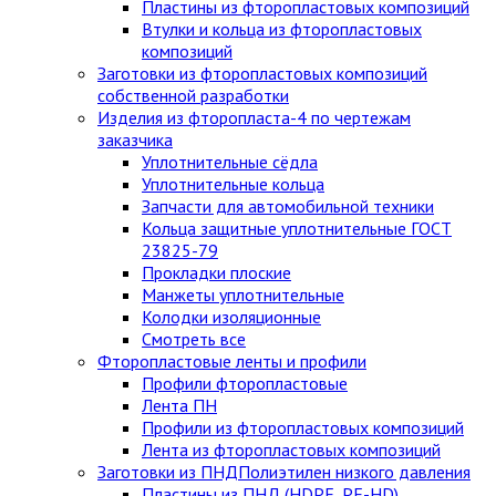
Пластины из фторопластовых композиций
Втулки и кольца из фторопластовых
композиций
Заготовки из фторопластовых композиций
собственной разработки
Изделия из фторопласта-4 по чертежам
заказчика
Уплотнительные сёдла
Уплотнительные кольца
Запчасти для автомобильной техники
Кольца защитные уплотнительные ГОСТ
23825-79
Прокладки плоские
Манжеты уплотнительные
Колодки изоляционные
Смотреть все
Фторопластовые ленты и профили
Профили фторопластовые
Лента ПН
Профили из фторопластовых композиций
Лента из фторопластовых композиций
Заготовки из ПНД
Полиэтилен низкого давления
Пластины из ПНД (HDPE, PE-HD)