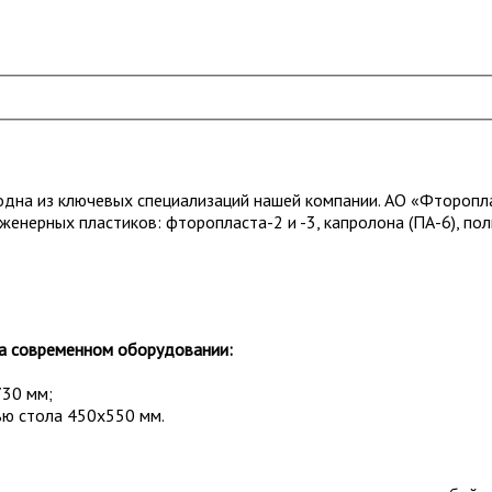
дна из ключевых специализаций нашей компании. АО «Фторопла
нженерных пластиков: фторопласта-2 и -3, капролона (ПА-6), п
на современном оборудовании:
730 мм;
ью стола 450х550 мм.