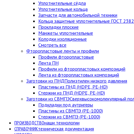
Уплотнительные сёдла
Уплотнительные кольца
Запчасти для автомобильной техники
Кольца защитные уплотнительные ГОСТ 238
Прокладки плоские
Манжеты уплотнительные
Колодки изоляционные
Смотреть все
Фторопластовые ленты и профили
Профили фторопластовые
Лента ПН
Профили из фторопластовых композиций
Лента из фторопластовых композиций
Заготовки из ПНД
Полиэтилен низкого давления
Пластины из ПНД (HDPE, PE-HD)
Стержни из ПНД (HDPE, PE-HD)
Заготовки из СВМПЭ
Сверхвысокомолекулярный по
Подкладки под аутригеры
Пластины из СВМПЭ (PE-1000)
Стержни из СВМПЭ (PE-1000)
ПРОИЗВОДСТВО
наши технологии
СПРАВОЧНИК
техническая документация