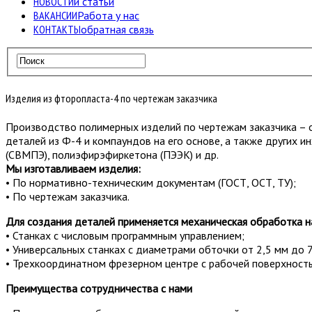
НОВОСТИ
и статьи
ВАКАНСИИ
Работа у нас
КОНТАКТЫ
обратная связь
Изделия из фторопласта-4 по чертежам заказчика
Производство полимерных изделий по чертежам заказчика – о
деталей из Ф-4 и компаундов на его основе, а также других и
(СВМПЭ), полиэфирэфиркетона (ПЭЭК) и др.
Мы изготавливаем изделия:
• По нормативно-техническим документам (ГОСТ, ОСТ, ТУ);
• По чертежам заказчика.
Для создания деталей применяется механическая обработка 
• Станках с числовым программным управлением;
• Универсальных станках с диаметрами обточки от 2,5 мм до 
• Трехкоординатном фрезерном центре с рабочей поверхност
Преимущества сотрудничества с нами