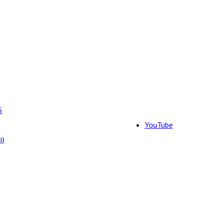
5
YouTube
р)