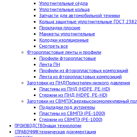
Уплотнительные сёдла
Уплотнительные кольца
Запчасти для автомобильной техники
Кольца защитные уплотнительные ГОСТ 238
Прокладки плоские
Манжеты уплотнительные
Колодки изоляционные
Смотреть все
Фторопластовые ленты и профили
Профили фторопластовые
Лента ПН
Профили из фторопластовых композиций
Лента из фторопластовых композиций
Заготовки из ПНД
Полиэтилен низкого давления
Пластины из ПНД (HDPE, PE-HD)
Стержни из ПНД (HDPE, PE-HD)
Заготовки из СВМПЭ
Сверхвысокомолекулярный по
Подкладки под аутригеры
Пластины из СВМПЭ (PE-1000)
Стержни из СВМПЭ (PE-1000)
ПРОИЗВОДСТВО
наши технологии
СПРАВОЧНИК
техническая документация