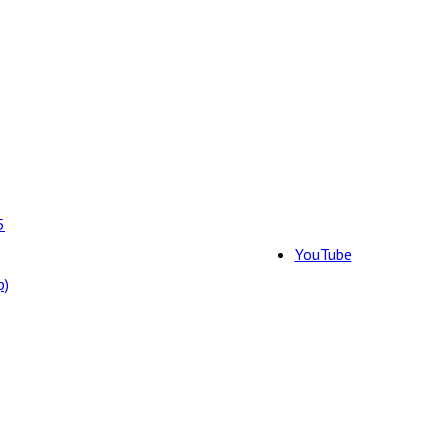
5
YouTube
р)