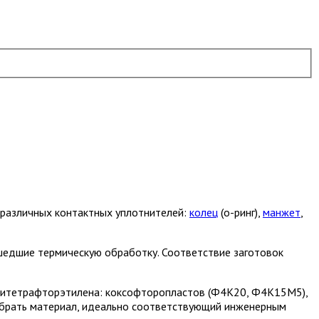
я различных контактных уплотнителей:
колец
(о-ринг),
манжет
,
едшие термическую обработку. Соответствие заготовок
литетрафторэтилена: коксофторопластов (Ф4К20, Ф4К15М5),
обрать материал, идеально соответствующий инженерным