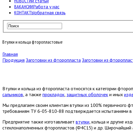
НОВОСТИ
и статьи
ВАКАНСИИ
Работа у нас
КОНТАКТЫ
обратная связь
Втулки и кольца фторопластовые
Главная
Продукция
Заготовки из фторопласта
Заготовки из фтороплас
Втулки и кольца из фторопласта относятся к категории фтор
сальников
, а также
прокладок
,
защитных оболочек
и иных
изд
Мы предлагаем своим клиентам втулки из 100% первичного ф
требованиям ТУ 6-05-810-88 подтверждается испытаниями в
Предприятие также изготавливает
втулки
, кольца и другие и
стеклонаполненных фторопластов (Ф4С15) и др. Широчайший