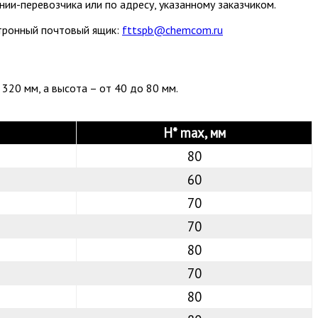
ии-перевозчика или по адресу, указанному заказчиком.
ктронный почтовый ящик:
fttspb@chemcom.ru
320 мм, а высота – от 40 до 80 мм.
H* max, мм
80
60
70
70
80
70
80