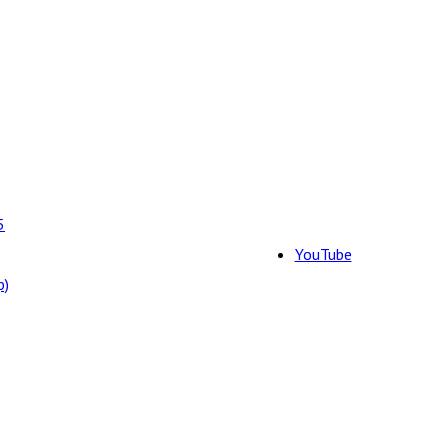
5
YouTube
р)