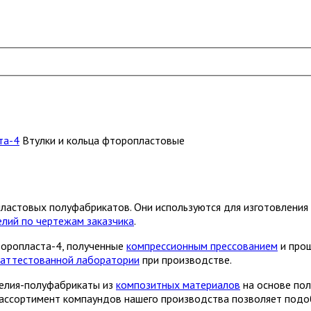
та-4
Втулки и кольца фторопластовые
опластовых полуфабрикатов. Они используются для изготовлени
елий по чертежам заказчика
.
торопласта-4, полученные
компрессионным прессованием
и прош
аттестованной лаборатории
при производстве.
зделия-полуфабрикаты из
композитных материалов
на основе по
 ассортимент компаундов нашего производства позволяет под