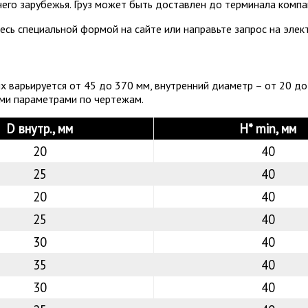
го зарубежья. Груз может быть доставлен до терминала компан
есь специальной формой на сайте или направьте запрос на эле
 варьируется от 45 до 370 мм, внутренний диаметр – от 20 до 
ыми параметрами по чертежам.
D внутр., мм
H* min, мм
20
40
25
40
20
40
25
40
30
40
35
40
30
40