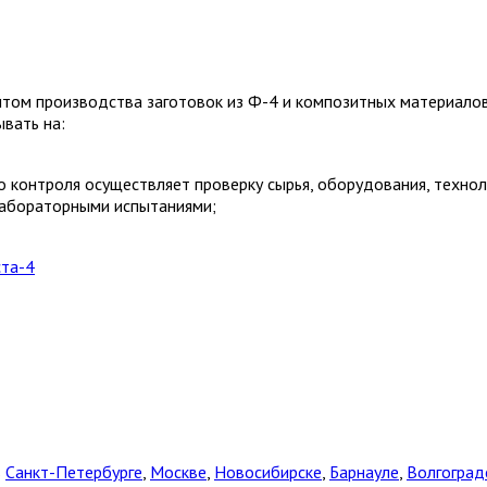
м производства заготовок из Ф-4 и композитных материалов н
ывать на:
о контроля осуществляет проверку сырья, оборудования, технол
абораторными испытаниями;
ста-4
в
Санкт-Петербурге
,
Москве
,
Новосибирске
,
Барнауле
,
Волгоград