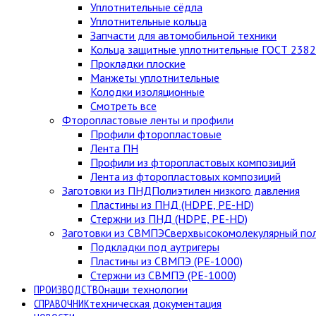
Уплотнительные сёдла
Уплотнительные кольца
Запчасти для автомобильной техники
Кольца защитные уплотнительные ГОСТ 238
Прокладки плоские
Манжеты уплотнительные
Колодки изоляционные
Смотреть все
Фторопластовые ленты и профили
Профили фторопластовые
Лента ПН
Профили из фторопластовых композиций
Лента из фторопластовых композиций
Заготовки из ПНД
Полиэтилен низкого давления
Пластины из ПНД (HDPE, PE-HD)
Стержни из ПНД (HDPE, PE-HD)
Заготовки из СВМПЭ
Сверхвысокомолекулярный по
Подкладки под аутригеры
Пластины из СВМПЭ (PE-1000)
Стержни из СВМПЭ (PE-1000)
ПРОИЗВОДСТВО
наши технологии
СПРАВОЧНИК
техническая документация