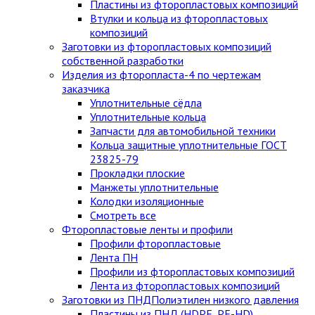
Пластины из фторопластовых композиций
Втулки и кольца из фторопластовых
композиций
Заготовки из фторопластовых композиций
собственной разработки
Изделия из фторопласта-4 по чертежам
заказчика
Уплотнительные сёдла
Уплотнительные кольца
Запчасти для автомобильной техники
Кольца защитные уплотнительные ГОСТ
23825-79
Прокладки плоские
Манжеты уплотнительные
Колодки изоляционные
Смотреть все
Фторопластовые ленты и профили
Профили фторопластовые
Лента ПН
Профили из фторопластовых композиций
Лента из фторопластовых композиций
Заготовки из ПНД
Полиэтилен низкого давления
Пластины из ПНД (HDPE, PE-HD)