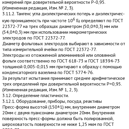
измерений при доверительной вероятности Р-0,95.
(Измененная редакция, Изм. № 2, 3).
3.11.2. Тангенс угла диэлектрических потерь и диэлектричес­
6
кую проницаемость при частоте 10
Гц определяют по ГОСТ
22372-77 на трех образцах диаметром (50,0±0,3) мм или
(54,0±0,3) мм при использовании микрометрических
электродов по ГОСТ 22372-77.
Диаметр фольговых электродов выбирают в зависимости от
типа измерительной ячейки по ГОСТ 22372-77.
Электроды из отожженной алюминиевой или оловянной
фольги соответственно по ГОСТ 618-73 и ГОСТ 18394-73
толщиной 0,005-0,015 мм притирают к образцу с помощью
конденсаторного вазелина по ГОСТ 5774-76.
За результат испытания принимают среднее арифметическое
трех определений при доверительной вероятности Р=0,95.
(Измененная редакция, Изм. № 1, 2, 3).
3.12. Определение пластичности.
3.12.1. Оборудование, приборы, посуда, реактивы
Пресс-форма высотой (150±1) мм, внутренним диаметром
20мм с двумя пуансонами диаметром 20мм. Внутренняя
поверхность пресс-формы должна быть полированной,
шероховатость поверхности не ниже 1,25 мкм по ГОСТ