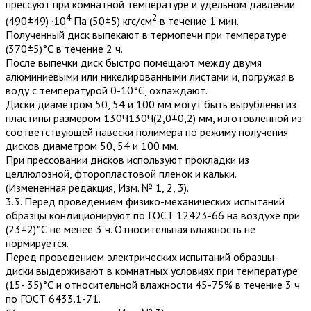
прессуют при комнатной температуре и удельном давлении
4
2
(490±49) ·10
Па (50±5) кгс/см
в течение 1 мин.
Полученный диск выпекают в термопечи при температуре
(370±5)°С в течение 2 ч.
После выпечки диск быстро помещают между двумя
алюминиевыми или никелированными листами и, погружая в
воду с температурой 0-10°С, охлаждают.
Диски диаметром 50, 54 и 100 мм могут быть вырублены из
пластины размером 130Ч130Ч(2,0±0,2) мм, изготовленной из
соответствующей навески полимера по режиму получения
дисков диаметром 50, 54 и 100 мм.
При прессовании дисков используют прокладки из
целлюлозной, фторопластовой пленок и кальки.
(Измененная редакция, Изм. № 1, 2, 3).
3.3. Перед проведением физико-механических испытаний
образцы кондиционируют по ГОСТ 12423-66 на воздухе при
(23±2)°С не менее 3 ч. Относительная влажность не
нормируется.
Перед проведением электрических испытаний образцы-
диски выдерживают в комнатных условиях при температуре
(15- 35)°С и относительной влажности 45-75% в течение 3 ч
по ГОСТ 6433.1-71.