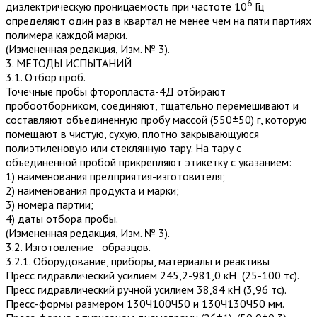
6
диэлектрическую проницаемость при частоте 10
Гц
определяют один раз в квартал не менее чем на пяти партиях
полимера каждой марки.
(Измененная редакция, Изм. № 3).
3. МЕТОДЫ ИСПЫТАНИЙ
3.1. Отбор проб.
Точечные пробы фторопласта-4Д отбирают
пробоотборником, соединяют, тщательно перемешивают и
составляют объединенную пробу массой (550±50) г, которую
помещают в чистую, сухую, плотно закрывающуюся
полиэтиленовую или стеклянную тару. На тару с
объединенной пробой прикрепляют этикетку с указанием:
1) наименования предприятия-изготовителя;
2) наименования продукта и марки;
3) номера партии;
4) даты отбора пробы.
(Измененная редакция, Изм. № 3).
3.2. Изготовление образцов.
3.2.1. Оборудование, приборы, материалы и реактивы
Пресс гидравлический усилием 245,2-981,0 кН (25-100 тс).
Пресс гидравлический ручной усилием 38,84 кН (3,96 тс).
Пресс-формы размером 130Ч100Ч50 и 130Ч130Ч50 мм.