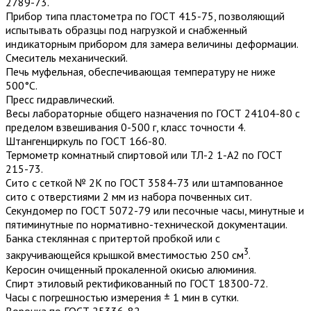
2789-73.
Прибор типа пластометра по ГОСТ 415-75, позволяющий
испытывать образцы под нагрузкой и снабженный
индикаторным прибором для замера величины деформации.
Смеситель механический.
Печь муфельная, обеспечивающая температуру не ниже
500°С.
Пресс гидравлический.
Весы лабораторные общего назначения по ГОСТ 24104-80 с
пределом взвешивания 0-500 г, класс точности 4.
Штангенциркуль по ГОСТ 166-80.
Термометр комнатный спиртовой или ТЛ-2 1-А2 по ГОСТ
215-73.
Сито с сеткой № 2К по ГОСТ 3584-73 или штампованное
сито с отверстиями 2 мм из набора почвенных сит.
Секундомер по ГОСТ 5072-79 или песочные часы, минутные и
пятиминутные по нормативно-технической документации.
Банка стеклянная с притертой пробкой или с
3
закручивающейся крышкой вместимостью 250 см
.
Керосин очищенный прокаленной окисью алюминия.
Спирт этиловый ректификованный по ГОСТ 18300-72.
Часы с погрешностью измерения ± 1 мин в сутки.
Воронка по ГОСТ 25336-82.