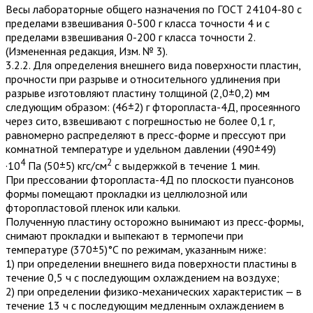
Весы лабораторные общего назначения по ГОСТ 24104-80 с
пределами взвешивания 0-500 г класса точности 4 и с
пределами взвешивания 0-200 г класса точности 2.
(Измененная редакция, Изм. № 3).
3.2.2. Для определения внешнего вида поверхности пластин,
прочности при разрыве и относительного удлинения при
разрыве изготовляют пластину толщиной (2,0±0,2) мм
следующим образом: (46±2) г фторопласта-4Д, просеянного
через сито, взвешивают с погрешностью не более 0,1 г,
равномерно распределяют в пресс-форме и прессуют при
комнатной температуре и удельном давлении (490±49)
4
2
·10
Па (50±5) кгс/см
с выдержкой в течение 1 мин.
При прессовании фторопласта-4Д по плоскости пуансонов
формы помещают прокладки из целлюлозной или
фторопластовой пленок или кальки.
Полученную пластину осторожно вынимают из пресс-формы,
снимают прокладки и выпекают в термопечи при
температуре (370±5)°С по режимам, указанным ниже:
1) при определении внешнего вида поверхности пластины в
течение 0,5 ч с последующим охлаждением на воздухе;
2) при определении физико-механических характеристик — в
течение 13 ч с последующим медленным охлаждением в