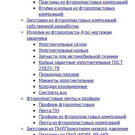
Пластины из фторопластовых композиций
Втулки и кольца из фторопластовых
композиций
Заготовки из фторопластовых композиций
собственной разработки
Изделия из фторопласта-4 по чертежам
заказчика
Уплотнительные сёдла
Уплотнительные кольца
Запчасти для автомобильной техники
Кольца защитные уплотнительные ГОСТ
23825-79
Прокладки плоские
Манжеты уплотнительные
Колодки изоляционные
Смотреть все
Фторопластовые ленты и профили
Профили фторопластовые
Лента ПН
Профили из фторопластовых композиций
Лента из фторопластовых композиций
Заготовки из ПНД
Полиэтилен низкого давления
Пластины из ПНД (HDPE, PE-HD)