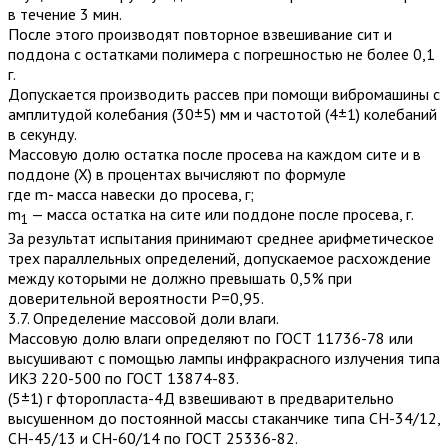
в течение 3 мин.
После этого производят повторное взвешивание сит и
поддона с остатками полимера с погрешностью не более 0,1
г.
Допускается производить рассев при помощи вибромашины с
амплитудой колебания (30±5) мм и частотой (4±1) колебаний
в секунду.
Массовую долю остатка после просева на каждом сите и в
поддоне (X) в процентах вычисляют по формуле
где m- масса навески до просева, г;
m
— масса остатка на сите или поддоне после просева, г.
1
За результат испытания принимают среднее арифметическое
трех параллельных определений, допускаемое расхождение
между которыми не должно превышать 0,5% при
доверительной вероятности Р=0,95.
3.7. Определение массовой доли влаги.
Массовую долю влаги определяют по ГОСТ 11736-78 или
высушивают с помощью лампы инфракрасного излучения типа
ИКЗ 220-500 по ГОСТ 13874-83.
(5±1) г фторопласта-4Д взвешивают в предварительно
высушенном до постоянной массы стаканчике типа СН-34/12,
СН-45/13 и СН-60/14 по ГОСТ 25336-82.