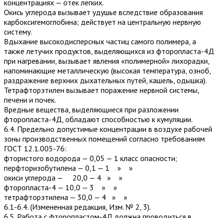
концентрациях — отек легких.
Окись углерода вызывает удушье вследствие образования
карбоксигемоглобина; действует на центральную нервную
систему.
Вдыхание высокодисперсных частиц самого полимера, а
также летучих продуктов, выделяющихся из фторопласта-4Д
при нагревании, вызывает явления «полимерной» лихорадки,
напоминающие металлическую (высокая температура, озноб,
раздражение верхних дыхательных путей, кашель, одышка).
Тетрафторэтилен вызывает поражение нервной системы,
печени и почек.
Вредные вещества, выделяющиеся при разложении
фторопласта-4Д, обладают способностью к кумуляции.
6.4. Предельно допустимые концентрации в воздухе рабочей
зоны производственных помещений согласно требованиям
ГОСТ 12.1.005-76:
фтористого водорода — 0,05 — 1 класс опасности;
перфторизобутилена — 0,1 — 1 » »
окиси углерода — 20,0 — 4 » »
фторопласта-4 — 10,0 — 3 » »
тетрафторэтилена — 30,0 — 4 » »
6.1-6.4. (Измененная редакция, Изм. № 2, 3).
6.5. Работа с фторопластом-4Д должна проводиться в