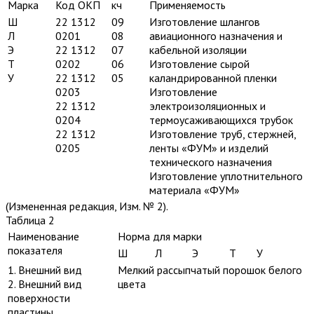
Марка
Код ОКП
кч
Применяемость
Ш
22 1312
09
Изготовление шлангов
Л
0201
08
авиационного назначения и
Э
22 1312
07
кабельной изоляции
Т
0202
06
Изготовление сырой
У
22 1312
05
каландрированной пленки
0203
Изготовление
22 1312
электроизоляционных и
0204
термоусаживающихся трубок
22 1312
Изготовление труб, стержней,
0205
ленты «ФУМ» и изделий
технического назначения
Изготовление уплотнительного
материала «ФУМ»
(Измененная редакция, Изм. № 2).
Таблица 2
Наименование
Норма для марки
показателя
Ш
Л
Э
Т
У
1. Внешний вид
Мелкий рассыпчатый порошок белого
2. Внешний вид
цвета
поверхности
пластины