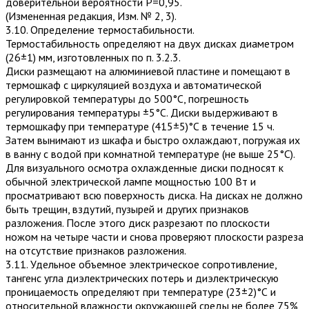
доверительной вероятности P=0,95.
(Измененная редакция, Изм. № 2, 3).
3.10. Определение термостабильности.
Термостабильность определяют на двух дисках диаметром
(26±1) мм, изготовленных по п. 3.2.3.
Диски размещают на алюминиевой пластине и помещают в
термошкаф с циркуляцией воздуха и автоматической
регулировкой температуры до 500°С, погрешность
регулирования температуры ±5°С. Диски выдерживают в
термошкафу при температуре (415±5)°С в течение 15 ч.
Затем вынимают из шкафа и быстро охлаж­дают, погружая их
в ванну с водой при комнатной температуре (не выше 25°С).
Для визуального осмотра охлажденные диски подносят к
обычной электрической лампе мощностью 100 Вт и
просматривают всю поверхность диска. На дисках не должно
быть трещин, вздутий, пузырей и других признаков
разложения. После этого диск разрезают по плоскости
ножом на четыре части и снова проверяют плоскости разреза
на отсутствие признаков разложения.
3.11. Удельное объемное электрическое сопротивление,
тангенс угла диэлектрических потерь и диэлектрическую
проницаемость определяют при температуре (23±2)°С и
относительной влажности окружающей среды не более 75%