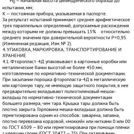
Н
— начальная высота цилиндрического образца до
0
испытания, мм;
К — постоянная прибора, указываемая в паспорте.
За результат испытаний принимают среднее арифметическое
трех параллельных определений, допускаемые расхождения
меж­ду которыми не должны превышать 15% относительно
среднего значения при доверительной вероятности Р=0,95.
(Измененная редакция, Изм. № 2).
4. УПАКОВКА, МАРКИРОВКА, ТРАНСПОРТИРОВАНИЕ И
ХРАНЕНИЕ
4.1. Фторопласт-4Д упаковывают в картонные коробки или
металлические банки высотой не более 450 мм,
изготовленные по нормативно-технической документации.
При засыпании порошка фторопласта-4Д в металлическую
или картонную тару, не имеющую защитного покрытия, в нее
предварительно вкладывают по­лиэтиленовый мешок-
вкладыш по нормативно-технической документации
большего размера, чем тара. Крышка тары должна быть
плотно закрыта. Горловина мешка-вкладыша должна быть
герметизирована одним из способов: заварена, запаяна,
плотно перевязана кордовой, «моккей» или нитками 0 или 00
по ГОСТ 6309 — 80 или герметизирована при помощи пленки
с клеящим слоем (ГОСТ 20477 — 75). При затаривании