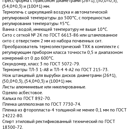
Пресс-форма с пуансоном диаметрами (26±1), (50,0±0,3),
(54,0±0,3) и (100±1) мм.
Термопечь с циркуляцией воздуха и автоматической
регулировкой температуры до 500°С, с погрешностью
регулирования температуры ±5°С.
Ванна с водой, имеющей температуру не выше 10°С.
Сито с сеткой № 2К по ГОСТ 6613-86 или штамлованное
сито с отверстием 2 мм из набора почвенных сит.
Преобразователь термоэлектрический ТХК в комплекте с
регулирующим прибором класса точности 0,5 и диапазоном
измерений от 0 до 600°С.
Секундомер, класс 3 по ГОСТ 5072-79.
Термометры ТЛ-3 1-А8 и ТЛ-4 4-А2 по ГОСТ 215-73.
Нож штанцевый для вырубки дисков диаметрами (26±1),
(50,0±0,3), (54,0±0,3) и (100±1) мм.
Листы алюминиевые или никелированные.
Одеяло асбестовое.
Калька по ГОСТ 892-70.
Пленка целлюлозная по ГОСТ 7730-74.
Пленка из фторопласта-4 толщиной не менее 0,1 мм по ГОСТ
24222-80.
Спирт этиловый ректификованный технический по ГОСТ
18300-72.