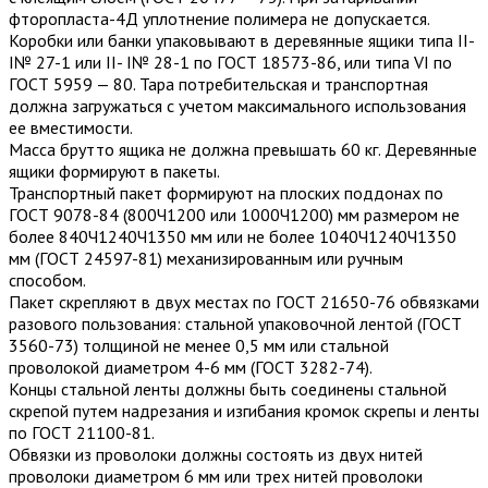
фторопласта-4Д уплотнение полимера не допускается.
Коробки или банки упаковывают в деревянные ящики типа II-
I№ 27-1 или II- I№ 28-1 по ГОСТ 18573-86, или типа VI по
ГОСТ 5959 — 80. Тара потребительская и транспортная
должна загружаться с учетом максимального использования
ее вместимости.
Масса брутто ящика не должна превышать 60 кг. Деревянные
ящики формируют в пакеты.
Транспортный пакет формируют на плоских поддонах по
ГОСТ 9078-84 (800Ч1200 или 1000Ч1200) мм размером не
более 840Ч1240Ч1350 мм или не более 1040Ч1240Ч1350
мм (ГОСТ 24597-81) механизированным или ручным
способом.
Пакет скрепляют в двух местах по ГОСТ 21650-76 обвязками
разового пользования: стальной упаковочной лентой (ГОСТ
3560-73) толщиной не менее 0,5 мм или стальной
проволокой диаметром 4-6 мм (ГОСТ 3282-74).
Концы стальной ленты должны быть соединены стальной
скре­пой путем надрезания и изгибания кромок скрепы и ленты
по ГОСТ 21100-81.
Обвязки из проволоки должны состоять из двух нитей
проволоки диаметром 6 мм или трех нитей проволоки