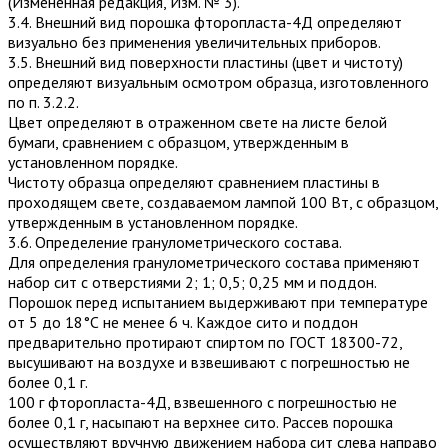
(Измененная редакция, Изм. № 3).
3.4. Внешний вид порошка фторопласта-4Д определяют
визуально без применения увеличительных приборов.
3.5. Внешний вид поверхности пластины (цвет и чистоту)
определяют визуальным осмотром образца, изготовленного
по п. 3.2.2.
Цвет определяют в отраженном свете на листе белой
бумаги, сравнением с образцом, утвержденным в
установленном порядке.
Чистоту образца определяют сравнением пластины в
проходящем свете, создаваемом лампой 100 Вт, с образцом,
утвержденным в установленном порядке.
3.6. Определение гранулометрического состава.
Для определения гранулометрического состава применяют
набор сит с отверстиями 2; 1; 0,5; 0,25 мм и поддон.
Порошок перед испытанием выдерживают при температуре
от 5 до 18°С не менее 6 ч. Каждое сито и поддон
предварительно про­тирают спиртом по ГОСТ 18300-72,
высушивают на воздухе и взвешивают с погрешностью не
более 0,1 г.
100 г фторопласта-4Д, взвешенного с погрешностью не
более 0,1 г, насыпают на верхнее сито. Рассев порошка
осуществляют вручную движением набора сит слева направо