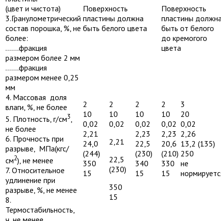
(цвет и чистота)
Поверхность
Поверхность
3.Гранулометрический
пластины должна
пластины должн
состав порошка, %, не
быть белого цвета
быть от белого
более:
до кремогого
…….фракция
цвета
размером более 2 мм
…….фракция
размером менее 0,25
мм
4. Массовая доля
2
2
2
2
3
влаги, %, не более
10
10
10
10
20
3
5. Плотность, г/см
,
0,02
0,02
0,02
0,02
0,02
не более
2,21
2,23
2,23
2,26
6. Прочность при
2,21
24,0
22,5
20,6
13,2 (135)
разрыве, МПа(кгс/
(244)
(230)
(210)
250
2
22,5
см
), не менее
350
340
330
не
(230)
7. Относительное
15
15
15
нормируетс
удлинение при
350
разрыве, %, не менее
15
8.
Термостабильность,
ч, не менее