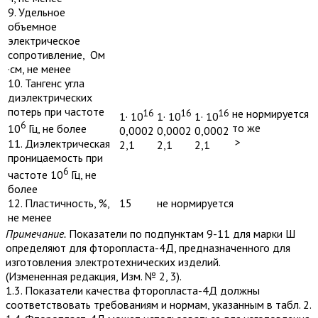
9. Удельное
объемное
электрическое
сопротивление, Ом
·см, не менее
10. Тангенс угла
диэлектрических
потерь при частоте
16
16
16
не нормируется
1· 10
1· 10
1· 10
6
то же
10
Гц, не более
0,0002
0,0002
0,0002
>
11. Диэлектрическая
2,1
2,1
2,1
проницаемость при
6
частоте 10
Гц, не
более
15
не нормируется
12. Пластичность, %,
не менее
Примечание.
Показатели по подпунктам 9-11 для марки Ш
определяют для фторопласта-4Д, предназначенного для
изготовления электротехнических изделий.
(Измененная редакция, Изм. № 2, 3).
1.3. Показатели качества фторопласта-4Д должны
соответствовать требованиям и нормам, указанным в табл. 2.