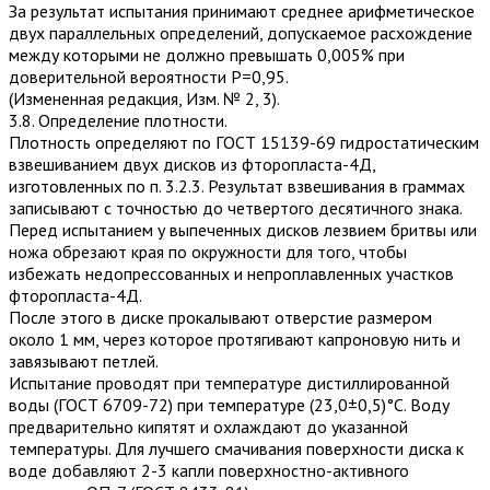
За результат испытания принимают среднее арифметическое
двух параллельных определений, допускаемое расхождение
между которыми не должно превышать 0,005% при
доверительной вероятности Р=0,95.
(Измененная редакция, Изм. № 2, 3).
3.8. Определение плотности.
Плотность определяют по ГОСТ 15139-69 гидростатическим
взвешиванием двух дисков из фторопласта-4Д,
изготовленных по п. 3.2.3. Результат взвешивания в граммах
записывают с точностью до четвертого десятичного знака.
Перед испытанием у выпеченных дисков лезвием бритвы или
ножа обрезают края по окружности для того, чтобы
избежать недопрессованных и непроплавленных участков
фторопласта-4Д.
После этого в диске прокалывают отверстие размером
около 1 мм, через которое протягивают капроновую нить и
завязывают петлей.
Испытание проводят при температуре дистиллированной
воды (ГОСТ 6709-72) при температуре (23,0±0,5)°С. Воду
предварительно кипятят и охлаждают до указанной
температуры. Для луч­шего смачивания поверхности диска к
воде добавляют 2-3 капли поверхностно-активного