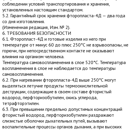
соблюдении условий транспортирования и хранения,
установленных настоящим стандартом.
5.2. Гарантийный срок хранения фторопласта-4Д — два года
со дня изготовления.
(Измененная редакция, Изм. № 2).
6. ТРЕБОВАНИЯ БЕЗОПАСНОСТИ
6.1. Фторопласт-4Д и готовые изделия из него при
температуре от минус 60 до плюс 250°С не взрывоопасны, не
горючи, при непосредственном контакте не оказывают
влияния на организм человека.
Температура самовоспламенения в слое 520°С. Температура
воспламенения в слое не наблюдается до температуры
самовоспламенения.
6.2. При нагревании фторопласта-4Д выше 250°С могут
выделяться летучие продукты термоокислительной
деструкции, содержащие в своем составе фтористый
водород, перфторизобутилен, окись углерода,
тетрафторэтилен.
6.3. При превышении предельно допустимых концентраций
фтористый водород, перфторизобутилен раздражают
слизистые оболочки дыхательных путей, вызывают
воспалительные процессы ор­ганов дыхания, а при высоких