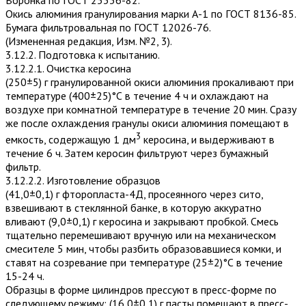
Окись алюминия гранулирования марки А-1 по ГОСТ 8136-85.
Бумага фильтровальная по ГОСТ 12026-76.
(Измененная редакция, Изм. №2, 3).
3.12.2. Подготовка к испытанию.
3.12.2.1. Очистка керосина
(250±5) г гранулированной окиси алюминия прокаливают при
температуре (400±25)°С в течение 4 ч и охлаждают на
воздухе при комнатной температуре в течение 20 мин. Сразу
же после охлаж­дения гранулы окиси алюминия помещают в
3
емкость, содержащую 1 дм
керосина, и выдерживают в
течение 6 ч. Затем керосин фильтруют через бумажный
фильтр.
3.12.2.2. Изготовление образцов
(41,0±0,1) г фторопласта-4Д, просеянного через сито,
взвешивают в стеклянной банке, в которую аккуратно
вливают (9,0±0,1) г керосина и закрывают пробкой. Смесь
тщательно перемешивают вручную или на механическом
смесителе 5 мин, чтобы разбить образовавшиеся комки, и
ставят на созревание при температуре (25±2)°С в течение
15-24 ч.
Образцы в форме цилиндров прессуют в пресс-форме по
следующему режиму: (16,0±0,1) г пасты помещают в пресс-