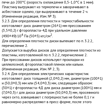
печи до 200°С (скорость охлаждения 0,5-1,0°С в 1 мин).
Пластину выгружают из термопечи и заворачивают в
асбесто­вое одеяло, где выдерживают в течение 2 ч.
(Измененная редакция, Изм. № 3).
3.2.3. Для определения плотности и термостабильности
изготовляют диск диаметром (26±1) мм прессованием
(3,5±0,2) г фторопласта-4Д при удельном давлении
4
2
(490±49)·10
Па (50±5) кгс/см
.
Для определения плотности диски выпекают по п. 3.2.2,
перечисление 2.
Допускается вырубка дисков для определения плотности из
пластины, изготовленной по п. 3.2.2, перечисление 2.
При прессовании дисков используют прокладки из
целлюлозной, фторопластовой пленок или кальки.
(Измененная редакция, Изм. № 2, 3).
3.2.4. Для определения электрических характеристик
изготов­ляют диск толщиной (2,0±0,2) мм, диаметром (100±1)
и (50,0±0,3) мм или (54,0±0,3) мм, следующим образом:
(30±1) г фторопласта-4Д для диска диаметром (100±1) мм и
(7,0±0,3) г для диска диаметром (50,0±0,3) мм, просеянного
через сито, взвешивают с погрешностью не более 0,1 г и
равномерно распределяют в пресс-форме, после этого