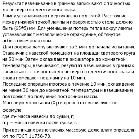
Результат взвешивания в граммах записывают с точностью
до четвертого десятичного знака.
Лампу устанавливают вертикально под тягой. Расстояние
между нижней точкой лампы и поверхностью стола должно
быть (65±5) мм. Для уменьшения потерь тепла вокруг лампы
устанавливают металлическое ограждение, обтянутое
асбестовым полотном.
Для прогрева лампу включают за 5 мин до начала испытания.
Стаканчик с навеской помещают на площади светового круга
на 30 мин. Затем охлаждают в эксикаторе до комнатной
температуры, взвешивают, результат взвешивания в граммах
записывают с точностью до четвертого десятичного знака и
снова помещают под лампу на 10 мин.
Последние операции (прогрев в течение 10 мин, охлаждение
не менее 30 мин до комнатной температуры и взвешивание)
повторяют до получения постоянной массы.
Массовую долю влаги (Х
) в процентах вычисляют по
1
формуле
где m- масса навески до сушки, г;
m
— масса навески после сушки, г.
1
При возникших разногласиях массовую долю влаги определя­
ют по ГОСТ 11736-78.