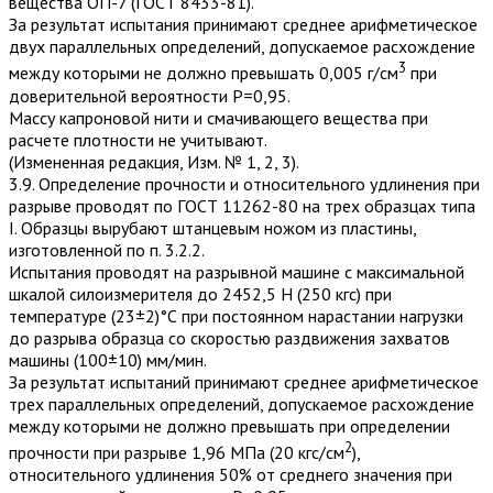
вещества ОП-7 (ГОСТ 8433-81).
За результат испытания принимают среднее арифметическое
двух параллельных определений, допускаемое расхождение
3
между которыми не должно превышать 0,005 г/см
при
доверительной вероятности Р=0,95.
Массу капроновой нити и смачивающего вещества при
расчете плотности не учитывают.
(Измененная редакция, Изм. № 1, 2, 3).
3.9. Определение прочности и относительного удлинения при
разрыве проводят по ГОСТ 11262-80 на трех образцах типа
I. Образцы вырубают штанцевым ножом из пластины,
изготовленной по п. 3.2.2.
Испытания проводят на разрывной машине с максимальной
шкалой силоизмерителя до 2452,5 Н (250 кгс) при
температуре (23±2)°С при постоянном нарастании нагрузки
до разрыва об­разца со скоростью раздвижения захватов
машины (100±10) мм/мин.
За результат испытаний принимают среднее арифметическое
трех параллельных определений, допускаемое расхождение
между которыми не должно превышать при определении
2
прочности при разрыве 1,96 МПа (20 кгс/см
),
относительного удлинения 50% от среднего значения при