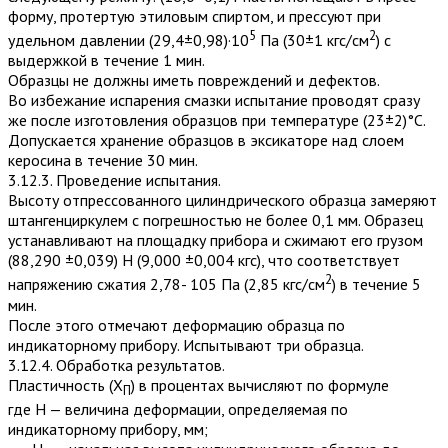
форму, протертую этиловым спиртом, и прессуют при
5
2
удельном давлении (29,4±0,98)·10
Па (30±1 кгс/см
) с
выдержкой в течение 1 мин.
Образцы не должны иметь повреждений и дефектов.
Во избежание испарения смазки испытание проводят сразу
же после изготовления образцов при температуре (23±2)°С.
Допускается хранение образцов в эксикаторе над слоем
керосина в течение 30 мин.
3.12.3. Проведение испытания.
Высоту отпрессованного цилиндрического образца замеряют
штангенциркулем с погрешностью не более 0,1 мм. Образец
устанавливают на площадку прибора и сжимают его грузом
(88,290 ±0,039) Н (9,000 ±0,004 кгс), что соответствует
2
напряжению сжатия 2,78- 105 Па (2,85 кгс/см
) в течение 5
мин.
После этого отмечают деформацию образца по
индикаторному прибору. Испытывают три образца.
3.12.4. Обработка результатов.
Пластичность (Х
) в процентах вычисляют по формуле
П
где Н — величина деформации, определяемая по
индикаторному прибору, мм;