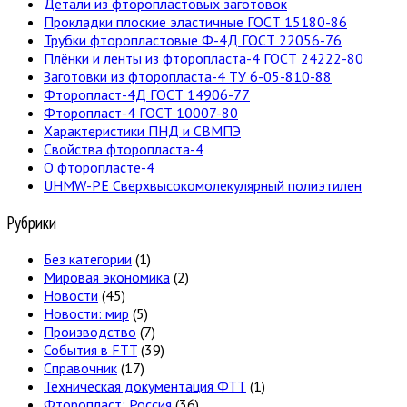
Детали из фторопластовых заготовок
Прокладки плоские эластичные ГОСТ 15180-86
Трубки фторопластовые Ф-4Д ГОСТ 22056-76
Плёнки и ленты из фторопласта-4 ГОСТ 24222-80
Заготовки из фторопласта-4 ТУ 6-05-810-88
Фторопласт-4Д ГОСТ 14906-77
Фторопласт-4 ГОСТ 10007-80
Характеристики ПНД и СВМПЭ
Свойства фторопласта-4
О фторопласте-4
UHMW-PE Сверхвысокомолекулярный полиэтилен
Рубрики
Без категории
(1)
Мировая экономика
(2)
Новости
(45)
Новости: мир
(5)
Производство
(7)
События в FTT
(39)
Справочник
(17)
Техническая документация ФТТ
(1)
Фторопласт: Россия
(36)