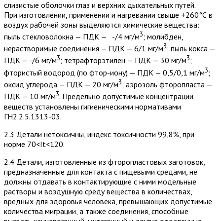
слизистые оболочки глаз и верхних дыхательных путей.
При изготовлении, применении и нагревании свыше +260°С в
воздух рабочей зоны выделяются химические вещества:
3
пыль стекловолокна — ПДК — -/4 мг/м
; молибден,
3
нерастворимые соединения — ПДК — 6/1 мг/м
; пыль кокса —
3
3
ПДК — -/6 мг/м
; тетрафторэтилен — ПДК — 30 мг/м
;
3
фтористый водород (по фтор-иону) — ПДК — 0,5/0,1 мг/м
;
3
оксид углерода — ПДК — 20 мг/м
; аэрозоль фторопласта —
3
ПДК — 10 мг/м
. Предельно допустимые концентрации
веществ установлены гигиеническими нормативами
ГН2.2.5.1313-03.
2.3 Детали нетоксичны, индекс токсичности 99,8%, при
норме 70<It<120.
2.4 Детали, изготовленные из фторопластовых заготовок,
предназначенные для контакта с пищевыми средами, не
должны отдавать в контактирующие с ними модельные
растворы и воздушную среду вещества в количествах,
вредных для здоровья человека, превышающих допустимые
количества миграции, а также соединения, способные
вызвать канцерогенный, мутагенный и другие отдаленные