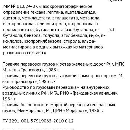
МР № 01.024-07. «Газохроматографическое
определение гексана, гептана, ацетальдегида,
ацетона, метилацетата, этилацетата, метанола,
изо-пропанола, акрилонитрола, н-пропанола, н-
пропилацетата, бутилацетата, изо-бутанола, н-
5.3
бутанола, бензола, толуола, этилбензола, м-, о-, n-
ксилолов, изопропилбензола, стирола, альфа-
метилстирола в водных вытяжках из материалов
различного состава.»
Правила перевозки грузов и Устав железных дорог РФ, МПС,
М., изд. «Транспорт», 1983 г.
Правила перевозки грузов автомобильным транспортом, М.,
изд. «Транспорт», 1983 г. •
Руководство по грузовым перевозкам на внутренних
воздушных линиях РФ, МГА, РИО «Гражданская авиация»,
1984 г.
Правила безопасности, морской перевозки генеральных
грузов, Минморфлот, М., ЦРН «Морфлот», 1988 г.
ТУ 2291-001-57919065-2010 С.12