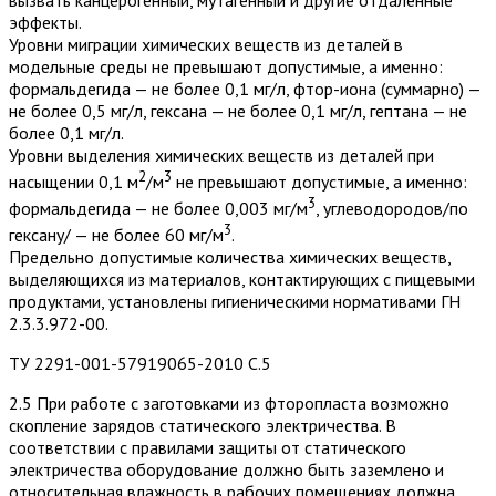
эффекты.
Уровни миграции химических веществ из деталей в
модельные среды не превышают допустимые, а именно:
формальдегида — не более 0,1 мг/л, фтор-иона (суммарно) —
не более 0,5 мг/л, гексана — не более 0,1 мг/л, гептана — не
более 0,1 мг/л.
Уровни выделения химических веществ из деталей при
2
3
насыщении 0,1 м
/м
не превышают допустимые, а именно:
3
формальдегида — не более 0,003 мг/м
, углеводородов/по
3
гексану/ — не более 60 мг/м
.
Предельно допустимые количества химических веществ,
выделяющихся из материалов, контактирующих с пищевыми
продуктами, установлены гигиеническими нормативами ГН
2.3.3.972-00.
ТУ 2291-001-57919065-2010 С.5
2.5 При работе с заготовками из фторопласта возможно
скопление зарядов статического электричества. В
соответствии с правилами защиты от статического
электричества оборудование должно быть заземлено и
относительная влажность в рабочих помещениях должна