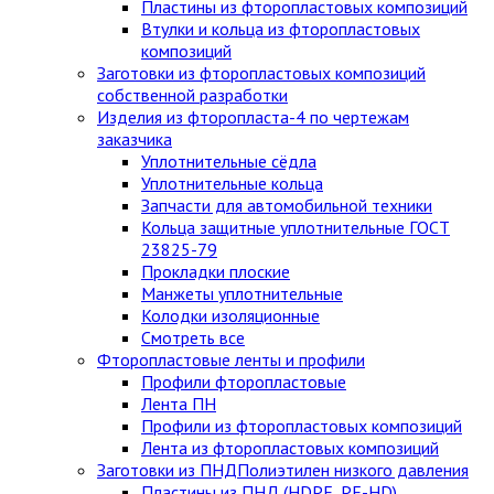
Пластины из фторопластовых композиций
Втулки и кольца из фторопластовых
композиций
Заготовки из фторопластовых композиций
собственной разработки
Изделия из фторопласта-4 по чертежам
заказчика
Уплотнительные сёдла
Уплотнительные кольца
Запчасти для автомобильной техники
Кольца защитные уплотнительные ГОСТ
23825-79
Прокладки плоские
Манжеты уплотнительные
Колодки изоляционные
Смотреть все
Фторопластовые ленты и профили
Профили фторопластовые
Лента ПН
Профили из фторопластовых композиций
Лента из фторопластовых композиций
Заготовки из ПНД
Полиэтилен низкого давления
Пластины из ПНД (HDPE, PE-HD)