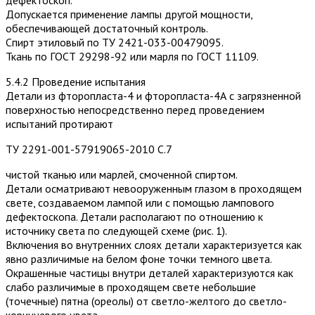
дефектоскоп.
Допускается применение лампы другой мощности,
обеспечивающей достаточный контроль.
Спирт этиловый по ТУ 2421-033-00479095.
Ткань по ГОСТ 29298-92 или марля по ГОСТ 11109.
5.4.2 Проведение испытания
Детали из фторопласта-4 и фторопласта-4А с загрязненной
поверхностью непосредственно перед проведением
испытаний протирают
ТУ 2291-001-57919065-2010 С.7
чистой тканью или марлей, смоченной спиртом.
Детали осматривают невооруженным глазом в проходящем
свете, создаваемом лампой или с помощью лампового
дефектоскопа. Детали располагают по отношению к
источнику света по следующей схеме (рис. 1).
Включения во внутренних слоях детали характеризуется как
явно различимые на белом фоне точки темного цвета.
Окрашенные частицы внутри деталей характеризуются как
слабо различимые в проходящем свете небольшие
(точечные) пятна (ореолы) от светло-желтого до светло-