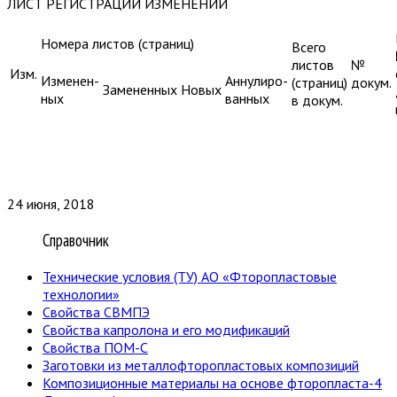
ЛИСТ РЕГИСТРАЦИИ ИЗМЕНЕНИЙ
Номера листов (страниц)
Всего
листов
№
Изм.
Изменен-
Аннулиро-
(страниц)
докум.
Замененных
Новых
ных
ванных
в докум.
24 июня, 2018
Справочник
Технические условия (ТУ) АО «Фторопластовые
технологии»
Свойства СВМПЭ
Свойства капролона и его модификаций
Свойства ПОМ-С
Заготовки из металлофторопластовых композиций
Композиционные материалы на основе фторопласта-4